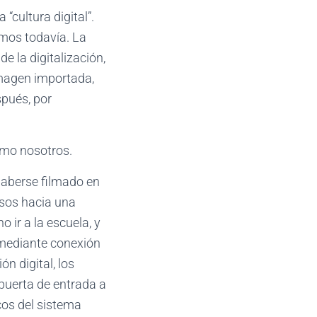
“cultura digital”.
emos todavía. La
e la digitalización,
imagen importada,
spués, por
omo nosotros.
o haberse filmado en
asos hacia una
o ir a la escuela, y
 mediante conexión
n digital, los
puerta de entrada a
icos del sistema