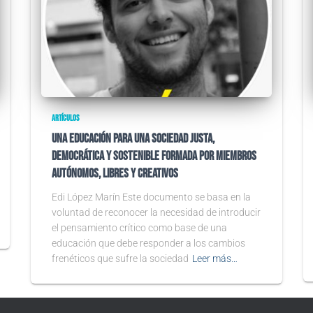
ARTÍCULOS
Una educación para una sociedad justa,
democrática y sostenible formada por miembros
autónomos, libres y creativos
Edi López Marín Este documento se basa en la
voluntad de reconocer la necesidad de introducir
el pensamiento crítico como base de una
educación que debe responder a los cambios
frenéticos que sufre la sociedad
Leer más…