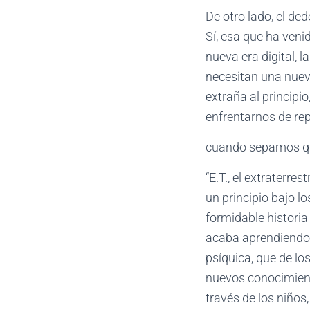
De otro lado, el ded
Sí, esa que ha ven
nueva era digital, 
necesitan una nuev
extraña al principi
enfrentarnos de re
cuando sepamos que
“E.T., el extraterre
un principio bajo l
formidable historia 
acaba aprendiendo 
psíquica, que de lo
nuevos conocimient
través de los niños