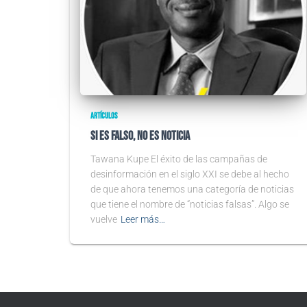
ARTÍCULOS
Si es falso, no es noticia
Tawana Kupe El éxito de las campañas de
desinformación en el siglo XXI se debe al hecho
de que ahora tenemos una categoría de noticias
que tiene el nombre de “noticias falsas”. Algo se
vuelve
Leer más…