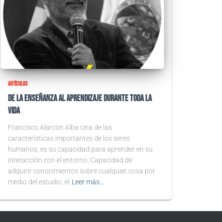
ARTÍCULOS
De la enseñanza al aprendizaje durante toda la
vida
Francisco Alarcón Alba Una de las
características importantes de los seres
humanos, es su capacidad para aprender en su
interacción con el entorno. Capacidad de
adquirir conocimientos sobre cualquier cosa por
medio del estudio, el
Leer más…