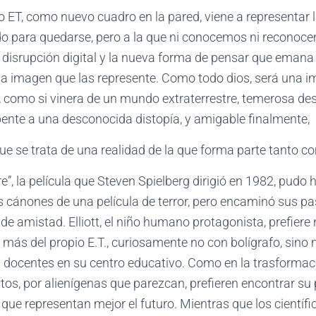
o ET, como nuevo cuadro en la pared, viene a representar la 
ido para quedarse, pero a la que ni conocemos ni reconoc
la disrupción digital y la nueva forma de pensar que emana d
a imagen que las represente. Como todo dios, será una 
o, como si vinera de un mundo extraterrestre, temerosa de
pente a una desconocida distopía, y amigable finalmente,
 se trata de una realidad de la que forma parte tanto c
stre”, la película que Steven Spielberg dirigió en 1982, pud
os cánones de una película de terror, pero encaminó sus p
de amistad. Elliott, el niño humano protagonista, prefiere n
más del propio E.T., curiosamente no con bolígrafo, sino
s docentes en su centro educativo. Como en la trasformació
os, por alienígenas que parezcan, prefieren encontrar su 
, que representan mejor el futuro. Mientras que los científ