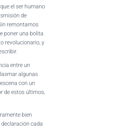
a que el ser humano
nsmisión de
. Sin remontarnos
e poner una bolita
o revolucionario, y
scribir.
ncia entre un
 plasmar algunas
a escena con un
or de estos últimos,
.
guramente bien
a declaración cada